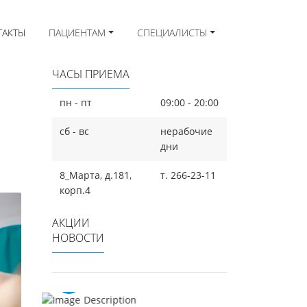
ТАКТЫ
ПАЦИЕНТАМ
СПЕЦИАЛИСТЫ
ЧАСЫ ПРИЕМА
пн - пт
09:00 - 20:00
сб - вс
нерабочие
дни
ул. 8-е марта,
д. 181 корп.4
8_Марта, д.181,
т. 266-23-11
корп.4
+7 (343)
266 23 11
АКЦИИ
НОВОСТИ
эстелин